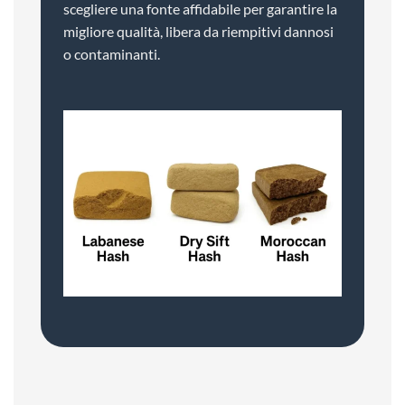
scegliere una fonte affidabile per garantire la
migliore qualità, libera da riempitivi dannosi
o contaminanti.