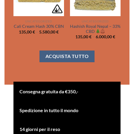
UNCATEGORIZED
UNCATEGORIZED
Hashish Royal Nepal – 33%
Cali Cream Hash 30% CBN
CBD
Price
135,00
€
–
5.580,00
€
range:
Price
135,00
€
–
6.000,00
€
135,00 €
range:
through
135,00 €
5.580,00 €
through
6.000,00 
ACQUISTA TUTTO
Consegna gratuita da €350,-
Spedizione in tutto il mondo
14 giorni per il reso