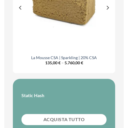
La Mousse CSA | Sparkling | 20% CSA
Price
135,00
€
–
5.760,00
€
range:
€
135,00 €
h
through
0 €
5.760,00 €
Static Hash
ACQUISTA TUTTO