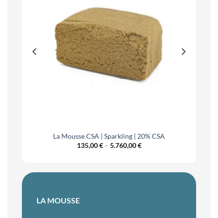
La Mousse CSA | Sparkling | 20% CSA
Price
135,00
€
–
5.760,00
€
range:
€
135,00 €
h
through
0 €
5.760,00 €
LA MOUSSE