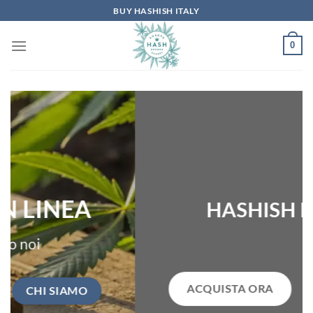
Skip
BUY HASHISH ITALY
to
content
0
HASHISH PURO
ACQUISTA ORA
CHI SIAMO