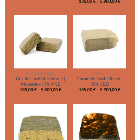
Price
135,00
€
–
5.900,00
€
135,00 €
range:
through
135,00 €
3.100,00 €
through
5.900,00 
UNCATEGORIZED
RESIN
Gorilla Hash Muscimole |
Caramelo Hash | Resin |
Mousseux | 3% MCL
58% CBD
Price
Price
135,00
€
–
5.800,00
€
135,00
€
–
5.900,00
€
range:
range:
135,00 €
135,00 €
through
through
5.800,00 €
5.900,00 