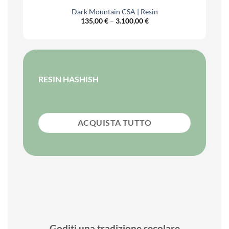
Dark Mountain CSA | Resin
Price
135,00
€
–
3.100,00
€
range:
€
135,00 €
h
through
0 €
3.100,00 €
RESIN HASHISH
ACQUISTA TUTTO
Goditi una tradizione secolare