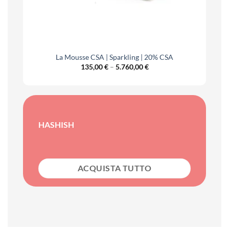
La Mousse CSA | Sparkling | 20% CSA
Price
135,00
€
–
5.760,00
€
range:
€
135,00 €
h
through
0 €
5.760,00 €
HASHISH
ACQUISTA TUTTO