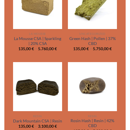
LA MOUSSE
UNCATEGORIZED
La Mousse CSA | Sparkling
Green Hash | Pollen | 37%
| 20% CSA
CBD
Price
Price
135,00
€
–
5.760,00
€
135,00
€
–
5.750,00
€
range:
range:
135,00 €
135,00 €
through
through
5.760,00 €
5.750,00 
RESIN
RESIN
Rosin Hash | Resin | 42%
Dark Mountain CSA | Resin
CBD
Price
135,00
€
–
3.100,00
€
range: