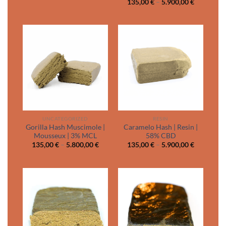
Price
135,00
€
–
5.900,00
€
135,00 €
range:
through
135,00 €
3.100,00 €
through
5.900,00 
UNCATEGORIZED
RESIN
Gorilla Hash Muscimole |
Caramelo Hash | Resin |
Mousseux | 3% MCL
58% CBD
Price
Price
135,00
€
–
5.800,00
€
135,00
€
–
5.900,00
€
range:
range:
135,00 €
135,00 €
through
through
5.800,00 €
5.900,00 