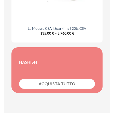
La Mousse CSA | Sparkling | 20% CSA
Price
135,00
€
–
5.760,00
€
range:
€
135,00 €
h
through
0 €
5.760,00 €
HASHISH
ACQUISTA TUTTO