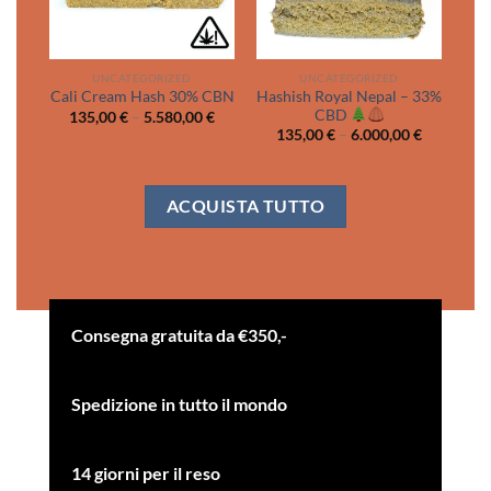
UNCATEGORIZED
UNCATEGORIZED
Hashish Royal Nepal – 33%
Cali Cream Hash 30% CBN
CBD
Price
135,00
€
–
5.580,00
€
range:
Price
135,00
€
–
6.000,00
€
135,00 €
range:
through
135,00 €
5.580,00 €
through
6.000,00 
ACQUISTA TUTTO
Consegna gratuita da €350,-
Spedizione in tutto il mondo
14 giorni per il reso