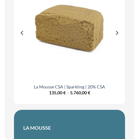
La Mousse CSA | Sparkling | 20% CSA
Price
135,00
€
–
5.760,00
€
range:
€
135,00 €
h
through
0 €
5.760,00 €
LA MOUSSE