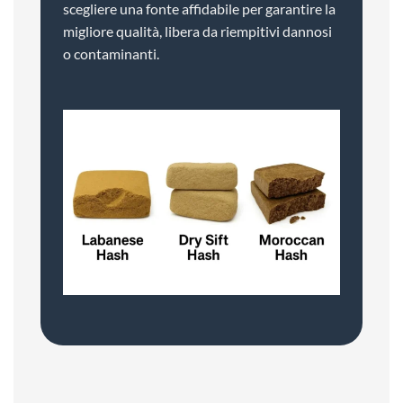
scegliere una fonte affidabile per garantire la
migliore qualità, libera da riempitivi dannosi
o contaminanti.