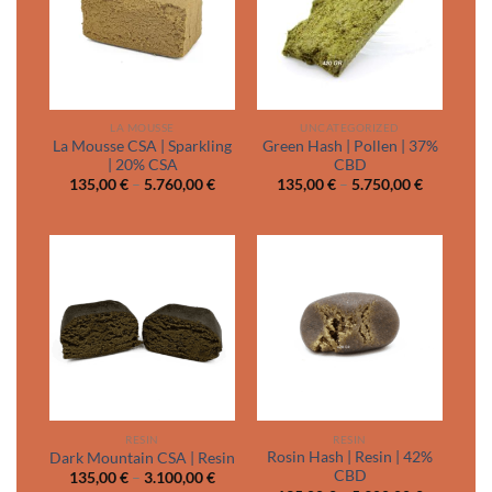
LA MOUSSE
UNCATEGORIZED
La Mousse CSA | Sparkling
Green Hash | Pollen | 37%
| 20% CSA
CBD
Price
Price
135,00
€
–
5.760,00
€
135,00
€
–
5.750,00
€
range:
range:
135,00 €
135,00 €
through
through
5.760,00 €
5.750,00 
RESIN
RESIN
Rosin Hash | Resin | 42%
Dark Mountain CSA | Resin
CBD
Price
135,00
€
–
3.100,00
€
range: