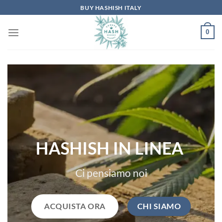
Skip
BUY HASHISH ITALY
to
content
0
HASHISH PURO
ACQUISTA ORA
CHI SIAMO