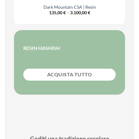
Dark Mountain CSA | Resin
Price
135,00
€
–
3.100,00
€
range:
€
135,00 €
h
through
0 €
3.100,00 €
RESIN HASHISH
ACQUISTA TUTTO
Goditi una tradizione secolare