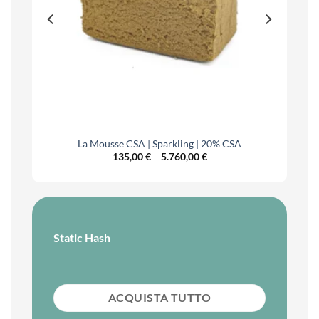
La Mousse CSA | Sparkling | 20% CSA
Price
135,00
€
–
5.760,00
€
range:
€
135,00 €
h
through
0 €
5.760,00 €
Static Hash
ACQUISTA TUTTO