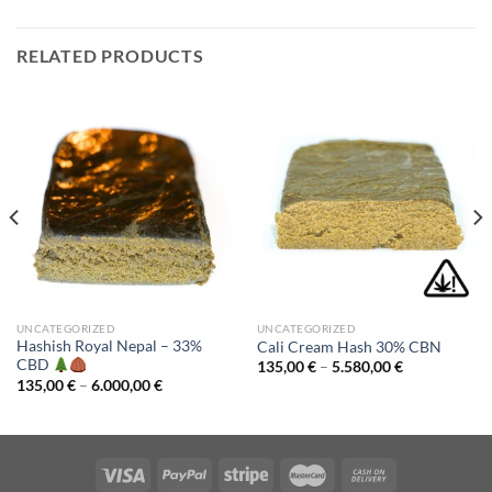
RELATED PRODUCTS
UNCATEGORIZED
UNCATEGORIZED
Hashish Royal Nepal – 33%
Cali Cream Hash 30% CBN
CBD
Price
135,00
€
–
5.580,00
€
range:
Price
135,00
€
–
6.000,00
€
135,00 €
range:
through
135,00 €
5.580,00 €
through
6.000,00 €