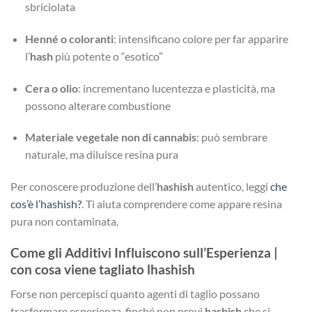
sbriciolata
Henné o coloranti
: intensificano colore per far apparire
l’
hash
più potente o “esotico”
Cera o olio
: incrementano lucentezza e plasticità, ma
possono alterare combustione
Materiale vegetale non di cannabis
: può sembrare
naturale, ma diluisce resina pura
Per conoscere produzione dell’
hashish
autentico, leggi
che
cos’è l’hashish?
. Ti aiuta comprendere come appare resina
pura non contaminata.
Come gli Additivi Influiscono sull’Esperienza |
con cosa viene tagliato lhashish
Forse non percepisci quanto agenti di taglio possano
trasformare esperienza, finché non provi
hashish
che si