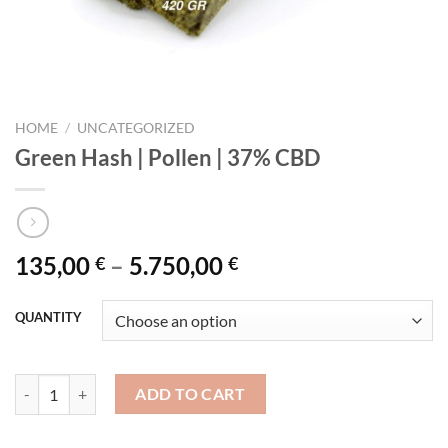
HOME
/
UNCATEGORIZED
Green Hash | Pollen | 37% CBD
Price
135,00
–
5.750,00
€
€
range:
135,00 €
QUANTITY
through
5.750,00 €
Green Hash | Pollen | 37% CBD quantity
ADD TO CART