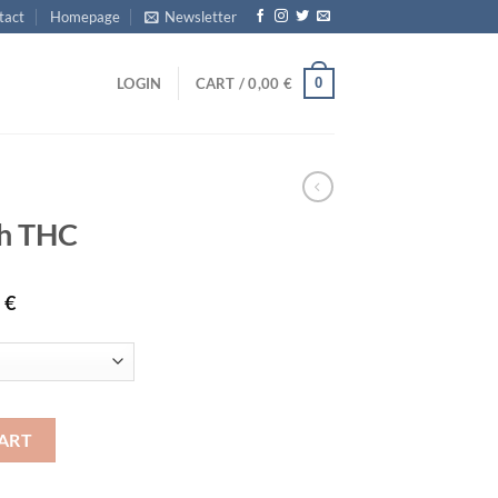
tact
Homepage
Newsletter
0
LOGIN
CART /
0,00
€
h THC
Price
0
€
range:
130,00 €
through
5.800,00 €
ART