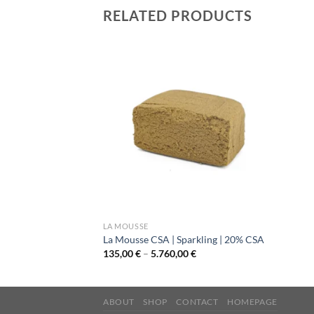
RELATED PRODUCTS
LA MOUSSE
La Mousse CSA | Sparkling | 20% CSA
Price
135,00
€
–
5.760,00
€
range:
135,00 €
through
5.760,00 €
ABOUT
SHOP
CONTACT
HOMEPAGE