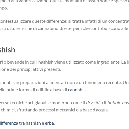
fumo o alla vaporizzazione, questa modalità di assunzione è spesso 
empo.
ontestualizzare queste differenze: si tratta infatti di un concentr
s, strutture ricche di cannabinoidi e terpeni che contribuiscono alle
shish
ri o bevande in cui l’hashish viene utilizzato come ingrediente. La l
ne dei principi attivi presenti.
a cannabis in preparazioni alimentari non è un fenomeno recente. Un
le prime forme di edibile a base di
cannabis.
verse tecniche artigianali e moderne, come il
dry sift
o il
bubble ha
ti chimici, sfruttando processi meccanici o a base d’acqua.
differenza tra hashish e erba
.