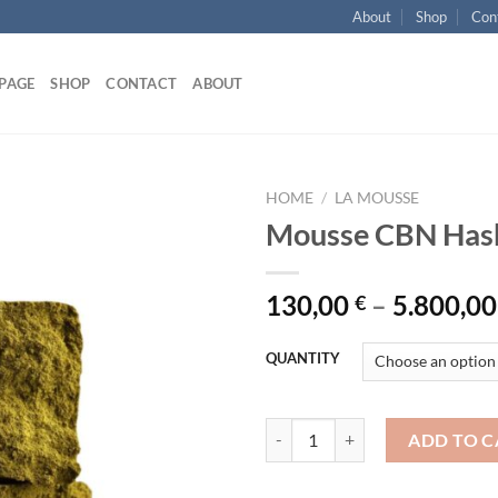
About
Shop
Con
PAGE
SHOP
CONTACT
ABOUT
HOME
/
LA MOUSSE
Mousse CBN Has
130,00
–
5.800,0
€
QUANTITY
Mousse CBN Hash THC quantity
ADD TO C