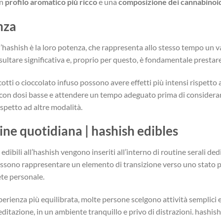
un
profilo aromatico più ricco
e una
composizione dei cannabinoid
nza
 all’hashish è la loro potenza, che rappresenta allo stesso tempo un
ultare significativa e, proprio per questo, è fondamentale prestar
otti o cioccolato infuso possono avere effetti più intensi rispetto
 con dosi basse e attendere un tempo adeguato prima di considerare 
ispetto ad altre modalità.
ine quotidiana | hashish edibles
li edibili all’hashish vengono inseriti all’interno di routine serali d
ssono rappresentare un elemento di transizione verso uno stato pi
te personale.
perienza più equilibrata, molte persone scelgono attività semplici 
editazione, in un ambiente tranquillo e privo di distrazioni. hashish