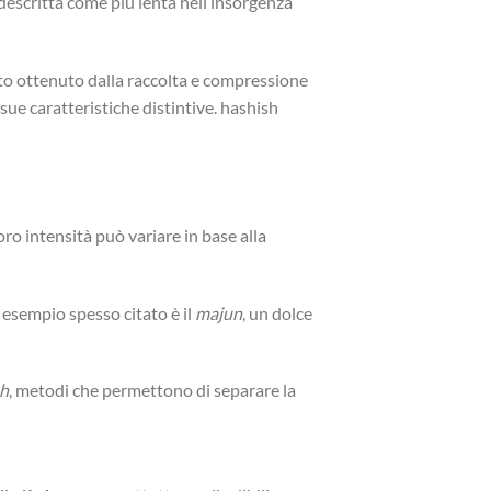
descritta come più lenta nell’insorgenza
ato ottenuto dalla raccolta e compressione
 sue caratteristiche distintive. hashish
oro intensità può variare in base alla
 esempio spesso citato è il
majun
, un dolce
sh
, metodi che permettono di separare la